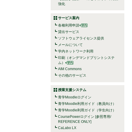
強化
サービス案内
各種利用申請
貸出サービス
ソフトウェアライセンス提供
メールについて
学内ネットワーク利用
印刷（オンデマンドプリントシステ
ム）
AIM Commons
その他のサービス
授業支援システム
青学Moodleログイン
青学Moodle利用ガイド（教員向け）
青学Moodle利用ガイド（学生向け）
CoursePowerログイン [参照専用/
REFERENCE ONLY]
CaLabo LX