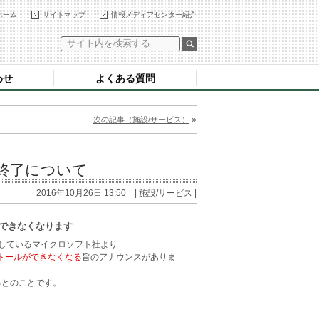
ホーム
サイトマップ
情報メディアセンター紹介
わせ
よくある質問
»
次の記事（施設/サービス）
ストール終了について
2016年10月26日 13:50 |
施設/サービス
|
トールができなくなります
ge)を提供しているマイクロソフト社より
びインストールができなくなる
旨のアナウンスがありま
するとのことです。