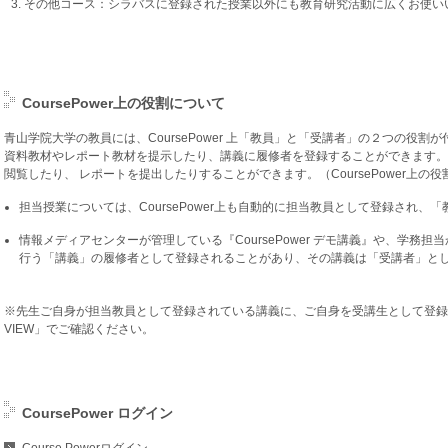
その他コース：シラバスに登録された授業以外にも教育研究活動に広くお使い
CoursePower上の役割について
青山学院大学の教員には、CoursePower 上「教員」と「受講者」の２つの役割
資料教材やレポート教材を提示したり、講義に履修者を登録することができます。
閲覧したり、 レポートを提出したりすることができます。（CoursePower上の
担当授業については、CoursePower上も自動的に担当教員として登録され、
情報メディアセンターが管理している『CoursePower デモ講義』や、学務
行う「講義」の履修者として登録されることがあり、その講義は「受講者」と
※先生ご自身が担当教員として登録されている講義に、ご自身を受講生として登録
VIEW」でご確認ください。
CoursePower ログイン