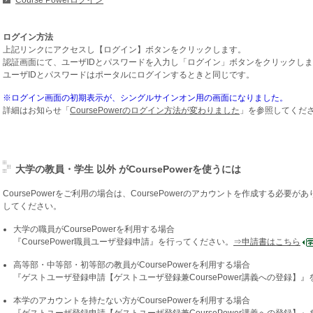
Course Powerログイン
ログイン方法
上記リンクにアクセスし【ログイン】ボタンをクリックします。
認証画面にて、ユーザIDとパスワードを入力し「ログイン」ボタンをクリックし
ユーザIDとパスワードはポータルにログインするときと同じです。
※ログイン画面の初期表示が、シングルサインオン用の画面になりました。
詳細はお知らせ「
CoursePowerのログイン方法が変わりました
」を参照してくだ
大学の教員・学生 以外 がCoursePowerを使うには
CoursePowerをご利用の場合は、CoursePowerのアカウントを作成する必
してください。
大学の職員がCoursePowerを利用する場合
『CoursePower職員ユーザ登録申請』を行ってください。
⇒申請書はこちら
高等部・中等部・初等部の教員がCoursePowerを利用する場合
『ゲストユーザ登録申請【ゲストユーザ登録兼CoursePower講義への登録】
本学のアカウントを持たない方がCoursePowerを利用する場合