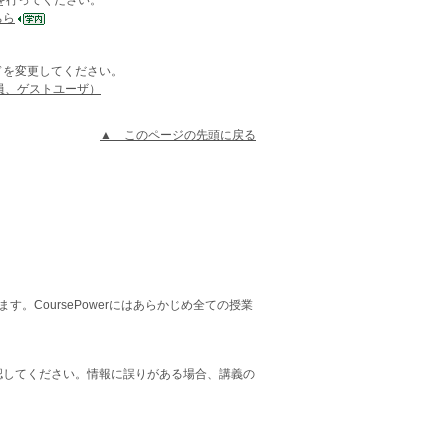
』を行ってください。
ちら
ードを変更してください。
教員、ゲストユーザ）
▲ このページの先頭に戻る
す。CoursePowerにはあらかじめ全ての授業
認してください。情報に誤りがある場合、講義の