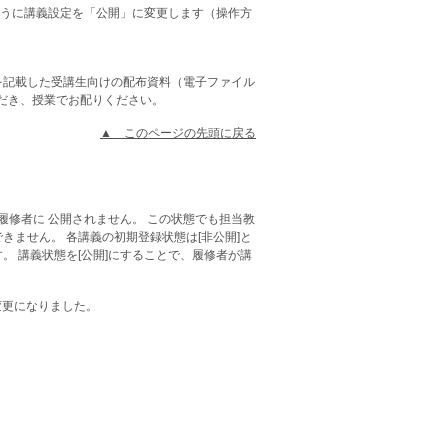
うに講義設定を「公開」に変更します（操作方
点を記載した受講生向けの配布資料（電子ファイル
だき、授業でお配りください。
▲ このページの先頭に戻る
）
義は履修者に 公開されません。 この状態でも担当教
きません。 各講義の初期登録状態は[非公開]と
。 講義状態を[公開]にすることで、履修者が講
が変更になりました。