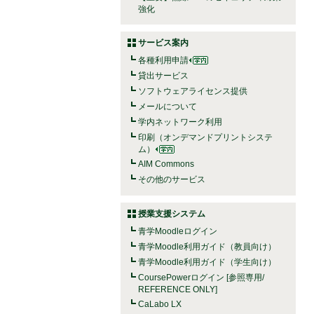
強化
サービス案内
各種利用申請
貸出サービス
ソフトウェアライセンス提供
メールについて
学内ネットワーク利用
印刷（オンデマンドプリントシステ
ム）
AIM Commons
その他のサービス
授業支援システム
青学Moodleログイン
青学Moodle利用ガイド（教員向け）
青学Moodle利用ガイド（学生向け）
CoursePowerログイン [参照専用/
REFERENCE ONLY]
CaLabo LX