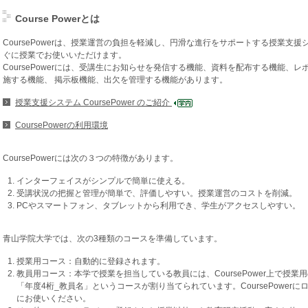
Course Powerとは
CoursePowerは、授業運営の負担を軽減し、円滑な進行をサポートする授業支
ぐに授業でお使いいただけます。
CoursePowerには、受講生にお知らせを発信する機能、資料を配布する機能、
施する機能、 掲示板機能、出欠を管理する機能があります。
授業支援システム CoursePower のご紹介
CoursePowerの利用環境
CoursePowerには次の３つの特徴があります。
インターフェイスがシンプルで簡単に使える。
受講状況の把握と管理が簡単で、評価しやすい。授業運営のコストを削減。
PCやスマートフォン、タブレットから利用でき、学生がアクセスしやすい。
青山学院大学では、次の3種類のコースを準備しています。
授業用コース：自動的に登録されます。
教員用コース：本学で授業を担当している教員には、CoursePower上で
「年度4桁_教員名」というコースが割り当てられています。CoursePowe
にお使いください。