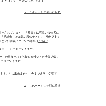
いただけます（申請方法は
こちら
）。
▲ このページの先頭に戻る
が付与されています。 「教員」は講義の履修者に
 「受講者」は講義の履修者として、資料教材を
役割と登録講義についての詳細は
こちら
）
「教員」として利用できます。
担当からの周知事項や教授会資料などの情報提供を
して利用できます。
することは出来ません。今まで通り「受講者
▲ このページの先頭に戻る