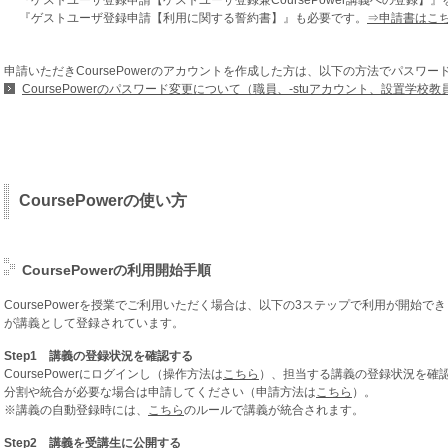
『ゲストユーザ登録申請【ゲストユーザ登録兼CoursePower講義への登録】
『ゲストユーザ登録申請【利用に関する誓約書】』も必要です。
⇒申請書はこ
申請いただきCoursePowerのアカウントを作成した方は、以下の方法でパスワ
CoursePowerのパスワード変更について（職員、-stuアカウント、設置学校
CoursePowerの使い方
CoursePowerの利用開始手順
CoursePowerを授業でご利用いただく場合は、以下の3ステップで利用が開始できま
が講義として登録されています。
Step1 講義の登録状況を確認する
CoursePowerにログインし（操作方法は
こちら
）、担当する講義の登録状況を確
分割や統合が必要な場合は申請してください（申請方法は
こちら
）。
※講義の自動登録時には、
こちら
のルールで講義が統合されます。
Step2 講義を受講生に公開する