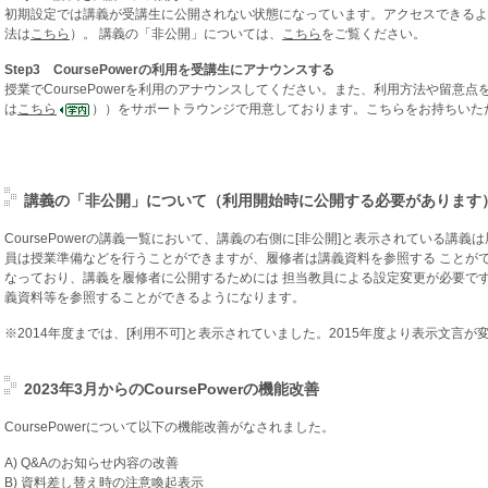
初期設定では講義が受講生に公開されない状態になっています。アクセスできるよ
法は
こちら
）。 講義の「非公開」については、
こちら
をご覧ください。
Step3 CoursePowerの利用を受講生にアナウンスする
授業でCoursePowerを利用のアナウンスしてください。また、利用方法や留意
は
こちら
））をサポートラウンジで用意しております。こちらをお持ちいた
講義の「非公開」について（利用開始時に公開する必要があります
CoursePowerの講義一覧において、講義の右側に[非公開]と表示されている講
員は授業準備などを行うことができますが、履修者は講義資料を参照する ことがで
なっており、講義を履修者に公開するためには 担当教員による設定変更が必要です
義資料等を参照することができるようになります。
※2014年度までは、[利用不可]と表示されていました。2015年度より表示文言
2023年3月からのCoursePowerの機能改善
CoursePowerについて以下の機能改善がなされました。
A) Q&Aのお知らせ内容の改善
B) 資料差し替え時の注意喚起表示