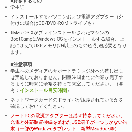
■持参するもの
学生証
インストールするパソコンおよび電源アダプター（外
付けの場合はCD/DVD-ROMドライブも）
※Mac OS Xがプレインストールされたマシンの
BootCampにWindows OSをインストールする場合、上
記に加えてUSBメモリ(2G以上のもの)が別途必要となり
ます。
■注意事項
学生へのメディアのサポートラウンジ外への貸し出し
は実施しておりません。閉室時間までに作業が完了す
るように時間に余裕を持って来室してください。（参
グイン
考：
インストール目安時間
）
ネットワークカードのドライバが認識されているかを
p）ログイン
確認しておいてください。
ン
ノートPCの電源アダプターは必ず持参してください。
充電と外部装置接続を兼ねたUSB端子が一つしかない端
末（一部のWindowsタブレット、新型MacBook等）