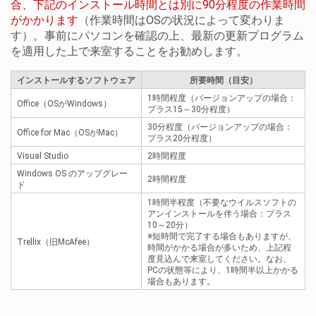
合、下記のインストール時間とは別に90分程度の作業時間
がかかります
（作業時間はOSの状況によって変わりま
す）。事前にパソコンを確認の上、最新の更新プログラム
を適用した上で来室することをお勧めします。
インストールするソフトウェア
所要時間（目安）
1時間程度（バージョンアップの場合：
Office（OSがWindows）
プラス15～30分程度）
30分程度（バージョンアップの場合：
Office for Mac（OSがMac）
プラス20分程度）
Visual Studio
2時間程度
Windows OS のアップグレー
2時間程度
ド
1時間半程度（不要なウイルスソフトの
アンインストールを伴う場合：プラス
10～20分）
※短時間で完了する場合もありますが、
Trellix（旧McAfee）
時間がかかる場合が多いため、上記程
度見込んで来室してください。なお、
PCの状態等により、1時間半以上かかる
場合もあります。