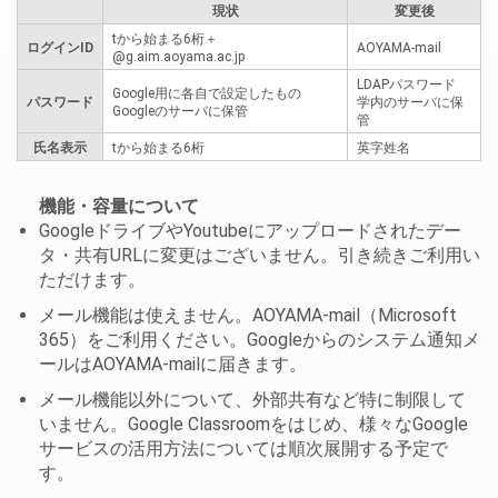
現状
変更後
tから始まる6桁＋
ログインID
AOYAMA-mail
@g.aim.aoyama.ac.jp
LDAPパスワード
Google用に各自で設定したもの
パスワード
学内のサーバに保
Googleのサーバに保管
管
氏名表示
tから始まる6桁
英字姓名
機能・容量について
GoogleドライブやYoutubeにアップロードされたデー
タ・共有URLに変更はございません。引き続きご利用い
ただけます。
メール機能は使えません。AOYAMA-mail（Microsoft
365）をご利用ください。Googleからのシステム通知メ
ールはAOYAMA-mailに届きます。
メール機能以外について、外部共有など特に制限して
いません。Google Classroomをはじめ、様々なGoogle
サービスの活用方法については順次展開する予定で
す。