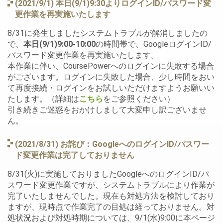
(2021/9/1) 本日(9/1)9:30よりログインID/パスワード変
更作業を再実施いたします
8/31に発生しましたシステムトラブルが解消しましたの
で、
本日(9/1)9:00-10:00
の時間帯で、GoogleログインID/
パスワード変更作業を再実施いたします。
本作業に伴い、CoursePowerへのログインに失敗する場合
がございます。ログインに失敗した場合、少し時間をおい
て再度接続・ログインをお試しいただけますようお願いい
たします。（詳細は
こちら
をご参照ください）
引き続きご迷惑をおかけしまして大変申し訳ございませ
ん。
(2021/8/31) お詫び：GoogleへのログインID/パスワー
ド変更作業は完了しておりません
8/31(火)に実施しておりましたGoogleへのログインID/パ
スワード変更作業ですが、システムトラブルにより作業が
完了いたしませんでした。現在も対処方法を検討しており
ますが、現時点で作業完了の目処は経っておりません。対
処状況および対処時期については、9/1(水)9:00に本ページ