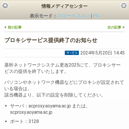
情報メディアセンター
表示モード：
スマートフォン
|
PC
«
»
前の記事
次の記事
プロキシサービス提供終了のお知らせ
2024年5月20日 14:45
ビス
基幹ネットワークシステム更改2025にて、プロキシサー
ビスの提供を終了いたします。
パソコンやネットワーク機器などにプロキシが設定されて
いる場合は、
該当機器より、以下の設定を削除してください。
サーバ：acproxy.aoyama.ac.jp または、
scproxy.aoyama.ac.jp
ポート：3128