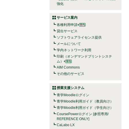
強化
サービス案内
各種利用申請
貸出サービス
ソフトウェアライセンス提供
メールについて
学内ネットワーク利用
印刷（オンデマンドプリントシステ
ム）
AIM Commons
その他のサービス
授業支援システム
青学Moodleログイン
青学Moodle利用ガイド（教員向け）
青学Moodle利用ガイド（学生向け）
CoursePowerログイン [参照専用/
REFERENCE ONLY]
CaLabo LX