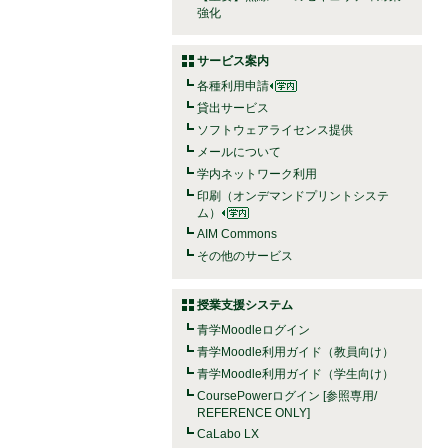
強化
サービス案内
各種利用申請
貸出サービス
ソフトウェアライセンス提供
メールについて
学内ネットワーク利用
印刷（オンデマンドプリントシステ
ム）
AIM Commons
その他のサービス
授業支援システム
青学Moodleログイン
青学Moodle利用ガイド（教員向け）
青学Moodle利用ガイド（学生向け）
CoursePowerログイン [参照専用/
REFERENCE ONLY]
CaLabo LX