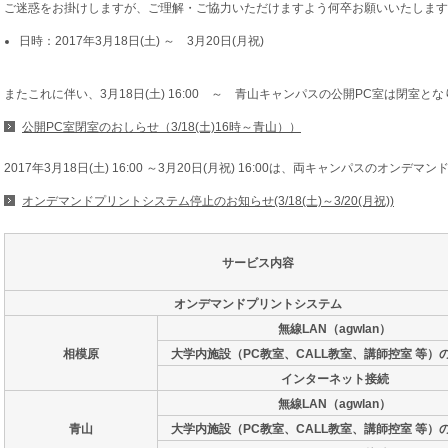
ご迷惑をお掛けしますが、ご理解・ご協力いただけますよう何卒お願いいたします
日時：2017年3月18日(土) ～ 3月20日(月祝)
またこれに伴い、3月18日(土) 16:00 ～ 青山キャンパスの公開PC室は閉室と
公開PC室閉室のおしらせ（3/18(土)16時～青山））
2017年3月18日(土) 16:00 ～3月20日(月祝) 16:00は、両キャンパスのオ
オンデマンドプリントシステム停止のお知らせ(3/18(土)～3/20(月祝))
サービス内容
オンデマンドプリントシステム
無線LAN（agwlan）
相模原
大学内施設（PC教室、CALL教室、講師控室 等）
インターネット接続
無線LAN（agwlan）
青山
大学内施設（PC教室、CALL教室、講師控室 等）