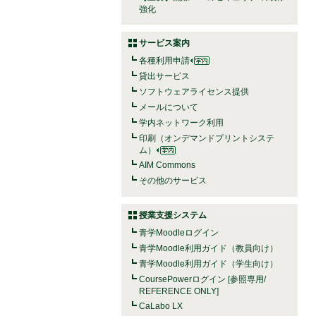
強化
サービス案内
各種利用申請
貸出サービス
ソフトウェアライセンス提供
メールについて
学内ネットワーク利用
印刷（オンデマンドプリントシステ
ム）
AIM Commons
その他のサービス
授業支援システム
青学Moodleログイン
青学Moodle利用ガイド（教員向け）
青学Moodle利用ガイド（学生向け）
CoursePowerログイン [参照専用/
REFERENCE ONLY]
CaLabo LX