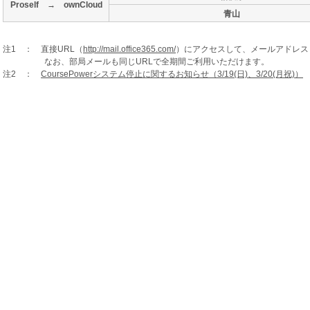
Proself → ownCloud
青山
注1 ： 直接URL（
http://mail.office365.com/
）にアクセスして、メールアドレス
なお、部局メールも同じURLで全期間ご利用いただけます。
注2 ：
CoursePowerシステム停止に関するお知らせ（3/19(日)、3/20(月祝)）