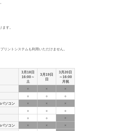
。
なります。
ンデマンドプリントシステムも利用いただけません。
3月18日
3月20日
3月19日
16:00～
～16:00
日
土
月祝
×
×
×
○
○
○
のパソコン
×
×
×
○
○
○
○
○
×
のパソコン
×
×
×