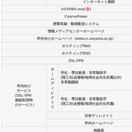
インターネット接続
AOYAMA-mail
注1
CoursePower
授業収録・動画配信システム
情報メディアセンターホームページ
学外向けホームページ（www.cc.aoyama.ac.jp）
ホスティングWeb
ホスティングDNS
SSL-VPN
ホ
学生・専任教員・非常勤助手
｜
(理工/社会情報/地球社会共生所属以外)
ム
非常勤講師
デ
学内向け
ィ
サービス
レ
（SSL-VPN
ク
学生・専任教員・非常勤助手
接続利用時
ト
(理工/社会情報/地球社会共生所属)
のサービス）
リ
共有ディレクトリ
学内ホームページ
相模原