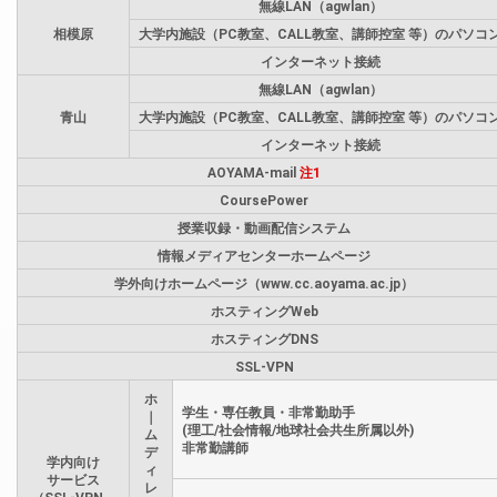
無線LAN（agwlan）
相模原
大学内施設（PC教室、CALL教室、講師控室 等）のパソコ
インターネット接続
無線LAN（agwlan）
青山
大学内施設（PC教室、CALL教室、講師控室 等）のパソコ
インターネット接続
AOYAMA-mail
注1
CoursePower
授業収録・動画配信システム
情報メディアセンターホームページ
学外向けホームページ（www.cc.aoyama.ac.jp）
ホスティングWeb
ホスティングDNS
SSL-VPN
ホ
学生・専任教員・非常勤助手
｜
(理工/社会情報/地球社会共生所属以外)
ム
非常勤講師
デ
学内向け
ィ
サービス
レ