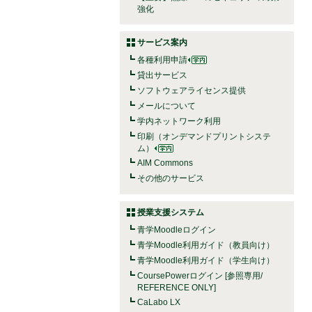
強化
サービス案内
各種利用申請
貸出サービス
ソフトウェアライセンス提供
メールについて
学内ネットワーク利用
印刷（オンデマンドプリントシステ
ム）
AIM Commons
その他のサービス
授業支援システム
青学Moodleログイン
青学Moodle利用ガイド（教員向け）
青学Moodle利用ガイド（学生向け）
CoursePowerログイン [参照専用/
REFERENCE ONLY]
CaLabo LX