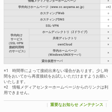
情報メディアセンターホームページ
×
学外向けホームページ（www.cc.aoyama.ac.jp）
○※2
ホスティングWeb
○
ホスティングDNS
○
SSL-VPN
○
ホームディレクトリ（Zドライブ)
×
学内向け
共有ディレクトリ
×
サービス
（SSL-VPN
ownCloud
×
接続利用時
学内ホームページ
のサービス）
×
（Windows/UNIXサーバ）
貸出仮想サーバ
×
※1 時間帯によって接続出来ない場合があります。少し時
間をおいてから再度接続をお試しいただけますようお願い
いたします。
※2 情報メディアセンターホームページからのリンクは利
用できません。
｜
重要なお知らせ
メンテナンス
｜