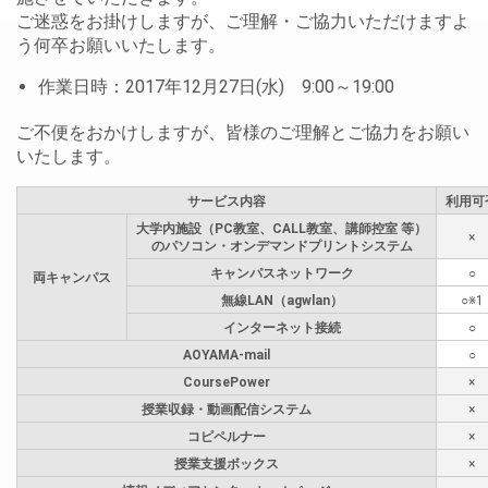
ご迷惑をお掛けしますが、ご理解・ご協力いただけますよ
う何卒お願いいたします。
作業日時：2017年12月27日(水) 9:00～19:00
ご不便をおかけしますが、皆様のご理解とご協力をお願い
いたします。
サービス内容
利用可
大学内施設（PC教室、CALL教室、講師控室 等）
×
のパソコン・オンデマンドプリントシステム
キャンパスネットワーク
○
両キャンパス
無線LAN（agwlan）
○※1
インターネット接続
○
AOYAMA-mail
○
CoursePower
×
授業収録・動画配信システム
×
コピペルナー
×
授業支援ボックス
×