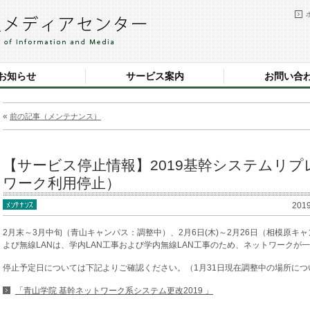
お知らせ
サービス案内
お問い合
«
前の記事（メンテナンス）
【サービス停止情報】2019基幹システムリ
ワーク利用停止）
201
2月末～3月中旬（青山キャンパス：調整中）、2月6日(木)～2月26日（相模原キ
よび無線LANは、学内LAN工事および学内無線LAN工事のため、ネットワークが
停止予定日については下記よりご確認ください。（1月31日現在調整中の場所に
「青山学院 基幹ネットワーク系システム更改2019 」