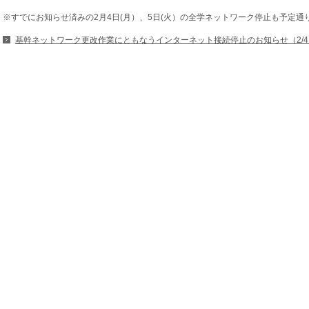
※すでにお知らせ済みの2月4日(月）、5日(火）の全学ネットワーク停止も予定通
基幹ネットワーク更改作業にともなうインターネット接続停止のお知らせ（2/4月