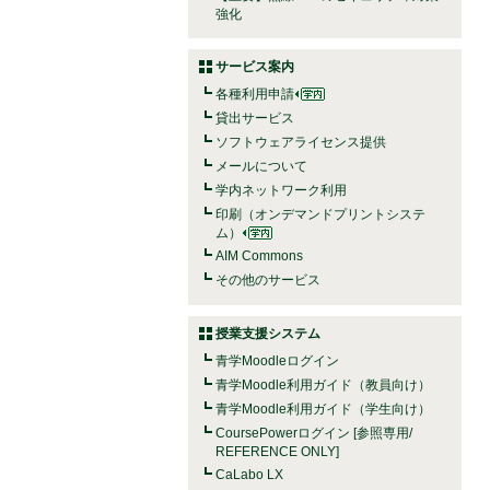
強化
サービス案内
各種利用申請
貸出サービス
ソフトウェアライセンス提供
メールについて
学内ネットワーク利用
印刷（オンデマンドプリントシステ
ム）
AIM Commons
その他のサービス
授業支援システム
青学Moodleログイン
青学Moodle利用ガイド（教員向け）
青学Moodle利用ガイド（学生向け）
CoursePowerログイン [参照専用/
REFERENCE ONLY]
CaLabo LX