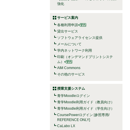
強化
サービス案内
各種利用申請
貸出サービス
ソフトウェアライセンス提供
メールについて
学内ネットワーク利用
印刷（オンデマンドプリントシステ
ム）
AIM Commons
その他のサービス
授業支援システム
青学Moodleログイン
青学Moodle利用ガイド（教員向け）
青学Moodle利用ガイド（学生向け）
CoursePowerログイン [参照専用/
REFERENCE ONLY]
CaLabo LX