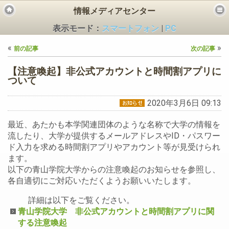
情報メディアセンター
表示モード：
スマートフォン
|
PC
«
»
前の記事
次の記事
【注意喚起】非公式アカウントと時間割アプリに
ついて
2020年3月6日 09:13
ビス
最近、あたかも本学関連団体のような名称で大学の情報を
流したり、大学が提供するメールアドレスやID・パスワー
ド入力を求める時間割アプリやアカウント等が見受けられ
ます。
以下の青山学院大学からの注意喚起のお知らせを参照し、
各自適切にご対応いただくようお願いいたします。
詳細は以下をご覧ください。
青山学院大学 非公式アカウントと時間割アプリに関
する注意喚起