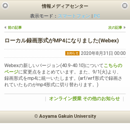
情報メディアセンター
表示モード：
スマートフォン
|
PC
«
»
前の記事
次の記事
ローカル録画形式がMP4になりました(Webex)
2020年8月31日 00:00
ビス
Webexの新しいバージョン(40.9-40.10)について
こちらの
ページ
に変更点をまとめています。また、9/1(火)より、
録画形式をmp4に統一いたします。(arf/wrf形式で録画さ
れていたものがmp4形式に切り替わります。)
｜
オンライン授業
その他のお知らせ
｜
© Aoyama Gakuin University