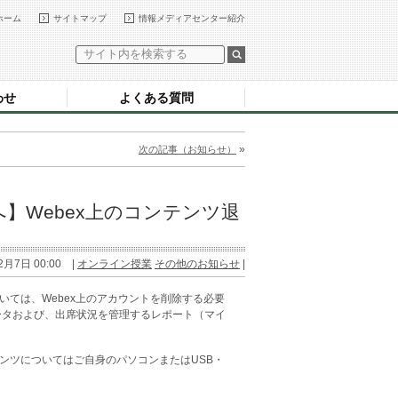
ホーム
サイトマップ
情報メディアセンター紹介
わせ
よくある質問
»
次の記事（お知らせ）
】Webex上のコンテンツ退
2月7日 00:00 |
オンライン授業
その他のお知らせ
|
ついては、Webex上のアカウントを削除する必要
ータおよび、出席状況を管理するレポート（マイ
テンツについてはご自身のパソコンまたはUSB・