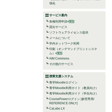
強化
サービス案内
各種利用申請
貸出サービス
ソフトウェアライセンス提供
メールについて
学内ネットワーク利用
印刷（オンデマンドプリントシステ
ム）
AIM Commons
その他のサービス
授業支援システム
青学Moodleログイン
青学Moodle利用ガイド（教員向け）
青学Moodle利用ガイド（学生向け）
CoursePowerログイン [参照専用/
REFERENCE ONLY]
CaLabo LX