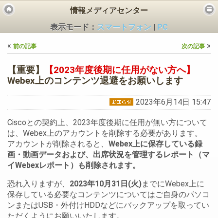
情報メディアセンター
表示モード：
スマートフォン
|
PC
«
»
前の記事
次の記事
【重要】
【2023年度後期に任用がない方へ】
Webex上のコンテンツ退避をお願いします
ビス
2023年6月14日 15:47
Ciscoとの契約上、2023年度後期に任用が無い方について
は、Webex上のアカウントを削除する必要があります。
アカウントが削除されると、
Webex上に保存している録
画・動画データおよび、出席状況を管理するレポート（マ
イWebexレポート）も削除されます。
恐れ入りますが、
2023年10月31日(火)
までにWebex上に
保存している必要なコンテンツについてはご自身のパソコ
ンまたはUSB・外付けHDDなどにバックアップを取ってい
ただくようにお願いいたします。