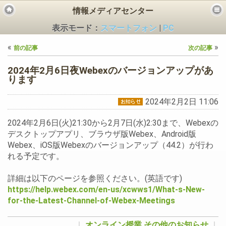
情報メディアセンター
表示モード：
スマートフォン
|
PC
«
»
前の記事
次の記事
2024年2月6日夜Webexのバージョンアップがあ
ります
2024年2月2日 11:06
ビス
2024年2月6日(火)21:30から2月7日(水)2:30まで、Webexの
デスクトップアプリ、ブラウザ版Webex、Android版
Webex、iOS版Webexのバージョンアップ（44.2）が行わ
れる予定です。
詳細は以下のページを参照ください。(英語です)
https://help.webex.com/en-us/xcwws1/What-s-New-
for-the-Latest-Channel-of-Webex-Meetings
｜
オンライン授業
その他のお知らせ
｜