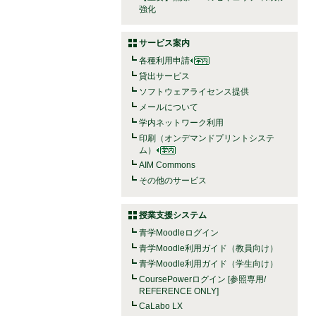
強化
サービス案内
各種利用申請
貸出サービス
ソフトウェアライセンス提供
メールについて
学内ネットワーク利用
印刷（オンデマンドプリントシステ
ム）
AIM Commons
その他のサービス
授業支援システム
青学Moodleログイン
青学Moodle利用ガイド（教員向け）
青学Moodle利用ガイド（学生向け）
CoursePowerログイン [参照専用/
REFERENCE ONLY]
CaLabo LX