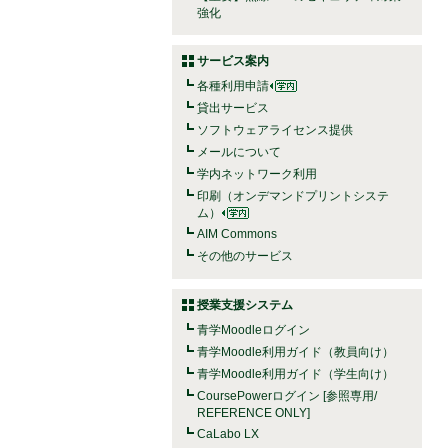
強化
サービス案内
各種利用申請
貸出サービス
ソフトウェアライセンス提供
メールについて
学内ネットワーク利用
印刷（オンデマンドプリントシステ
ム）
AIM Commons
その他のサービス
授業支援システム
青学Moodleログイン
青学Moodle利用ガイド（教員向け）
青学Moodle利用ガイド（学生向け）
CoursePowerログイン [参照専用/
REFERENCE ONLY]
CaLabo LX