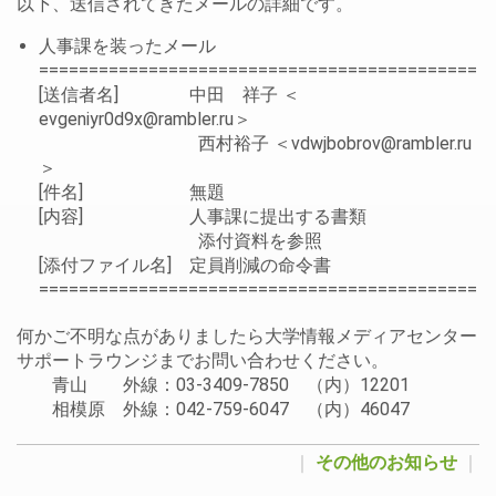
以下、送信されてきたメールの詳細です。
人事課を装ったメール
============================================
[送信者名] 中田 祥子 ＜
evgeniyr0d9x@rambler.ru＞
西村裕子 ＜vdwjbobrov@rambler.ru
＞
[件名] 無題
[内容] 人事課に提出する書類
添付資料を参照
[添付ファイル名] 定員削減の命令書
============================================
何かご不明な点がありましたら大学情報メディアセンター
サポートラウンジまでお問い合わせください。
青山 外線：03-3409-7850 （内）12201
相模原 外線：042-759-6047 （内）46047
｜
その他のお知らせ
｜