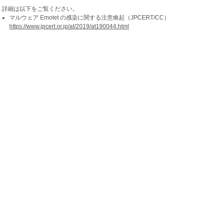
詳細は以下をご覧ください。
マルウェア Emotet の感染に関する注意喚起（JPCERT/CC）
https://www.jpcert.or.jp/at/2019/at190044.html