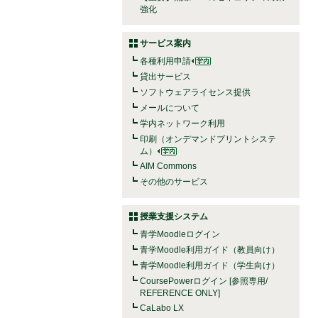
強化
サービス案内
各種利用申請
貸出サービス
ソフトウェアライセンス提供
メールについて
学内ネットワーク利用
印刷（オンデマンドプリントシステ
ム）
AIM Commons
その他のサービス
授業支援システム
青学Moodleログイン
青学Moodle利用ガイド（教員向け）
青学Moodle利用ガイド（学生向け）
CoursePowerログイン [参照専用/
REFERENCE ONLY]
CaLabo LX