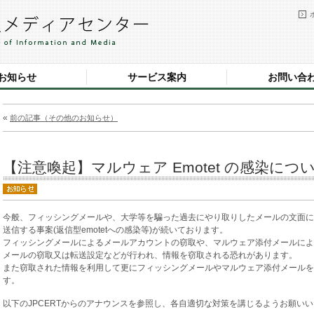
お知らせ
サービス案内
お問い合
«
前の記事（その他のお知らせ）
【注意喚起】マルウェア Emotet の感染につ
今般、フィッシングメールや、大学等を騙った過去にやり取りしたメールの文面に
送信する事案(返信型emotetへの感染等)が続いております。
フィッシングメールによるメールアカウントの窃取や、マルウェア添付メールによ
メールの窃取又は転送設定などが行われ、情報を窃取される恐れがあります。
また窃取された情報を利用して更にフィッシングメールやマルウェア添付メールを
す。
以下のJPCERTからのアナウンスを参照し、各自適切な対策を講じるようお願い