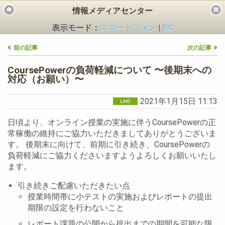
情報メディアセンター
表示モード：
スマートフォン
|
PC
«
»
前の記事
次の記事
CoursePowerの負荷軽減について 〜後期末への
対応（お願い）〜
2021年1月15日 11:13
ビス
日頃より、オンライン授業の実施に伴うCoursePowerの正
常稼働の維持にご協力いただきましてありがとうございま
す。 後期末に向けて、前期に引き続き、CoursePowerの
負荷軽減にご協力くださいますようよろしくお願いいたし
ます。
引き続きご配慮いただきたい点
授業時間帯に小テストの実施およびレポートの提出
期限の設定を行わないこと
レポート課題の公開から提出までの期間を可能な限