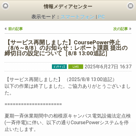
情報メディアセンター
表示モード：
スマートフォン
|
PC
«
»
前の記事
次の記事
【サービス再開しました】CoursePower停止
（8/6～8/8）のお知らせ：レポート課題 提出の
締切日の設定について［8/8 13:00追記］
ビス
2025年6月27日 16:37
【サービス再開しました】 （2025/8/8 13:00追記）
以下の作業は終了しました。ご協力ありがとうございまし
た。
=====================
夏期一斉休業期間中の相模原キャンパス電気設備法定点検
(一斉停電)に伴い、以下の通りCoursePowerシステムを停
止いたします。