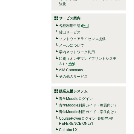
強化
サービス案内
各種利用申請
貸出サービス
ソフトウェアライセンス提供
メールについて
学内ネットワーク利用
印刷（オンデマンドプリントシステ
ム）
AIM Commons
その他のサービス
授業支援システム
青学Moodleログイン
青学Moodle利用ガイド（教員向け）
青学Moodle利用ガイド（学生向け）
CoursePowerログイン [参照専用/
REFERENCE ONLY]
CaLabo LX