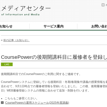
お知らせ
サービス案内
お問い合
«
前の記事（お知らせ）
CoursePowerの後期開講科目に履修者を登録
後期開講科目でのCoursePowerのご利用に関するご連絡です。
CoursePowerシステムに登録している後期科目・冬期/春期集中講義の授業情
合わせて、9月1日時点での履修者情報を登録いたしました。 この後、後期履修登録
日）WEB履修登録システムの情報に合わせて追加・削除を行います。
こちらもご参照ください。
CoursePowerの運用スケジュール(2025年度講義)