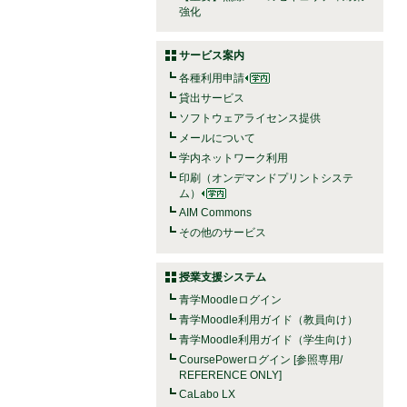
強化
サービス案内
各種利用申請
貸出サービス
ソフトウェアライセンス提供
メールについて
学内ネットワーク利用
印刷（オンデマンドプリントシステ
ム）
AIM Commons
その他のサービス
授業支援システム
青学Moodleログイン
青学Moodle利用ガイド（教員向け）
青学Moodle利用ガイド（学生向け）
CoursePowerログイン [参照専用/
REFERENCE ONLY]
CaLabo LX