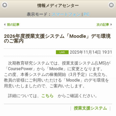
情報メディアセンター
表示モード：
スマートフォン
|
PC
«
»
前の記事
次の記事
2026年度授業支援システム「Moodle」デモ環境
のご案内
2025年11月14日 19:31
ビス
次期教育研究システムでは、授業支援システム(LMS)が
「CoursePower」から「Moodle」に変更となります。
この度、本番システムの稼働開始（3月予定）に先立ち、
教員の皆様にご利用いただける「Moodle」のデモ環境を
用意いたしましたので、ご案内いたします。
詳細については、
こちら
からご確認ください。
｜
授業支援システム
｜