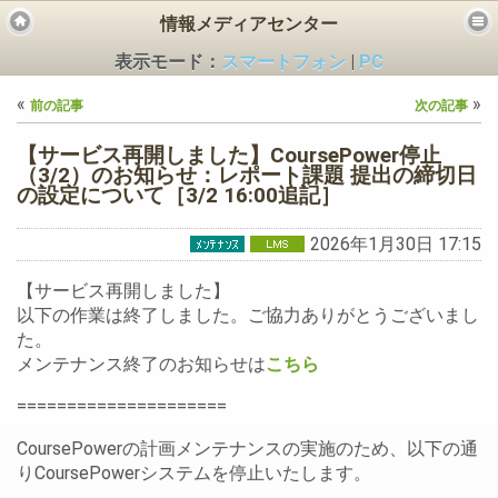
情報メディアセンター
表示モード：
スマートフォン
|
PC
«
»
前の記事
次の記事
【サービス再開しました】CoursePower停止
（3/2）のお知らせ：レポート課題 提出の締切日
の設定について［3/2 16:00追記］
ビス
2026年1月30日 17:15
【サービス再開しました】
以下の作業は終了しました。ご協力ありがとうございまし
た。
メンテナンス終了のお知らせは
こちら
=====================
CoursePowerの計画メンテナンスの実施のため、以下の通
りCoursePowerシステムを停止いたします。