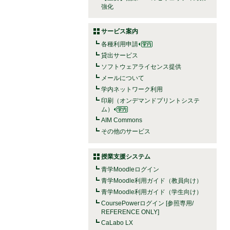
強化
サービス案内
各種利用申請
貸出サービス
ソフトウェアライセンス提供
メールについて
学内ネットワーク利用
印刷（オンデマンドプリントシステ
ム）
AIM Commons
その他のサービス
授業支援システム
青学Moodleログイン
青学Moodle利用ガイド（教員向け）
青学Moodle利用ガイド（学生向け）
CoursePowerログイン [参照専用/
REFERENCE ONLY]
CaLabo LX