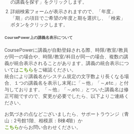
の講義を探す」をクリックします。
詳細検索フォームが表示されますので、「年度」
「期」の項目でご希望の年度と期を選択し、「検索」
ボタンをクリックします。
CoursePower上の講義名表示について
CoursePowerに講義が自動登録される際、時限/教室/教員
が同一の場合や、時限/教室/科目が同一の場合、複数の講
義が統合表示されることがあります。講義の統合表示につ
いては
こちら
をご確認ください。
統合により講義名がシステム規定の文字数より長くなる場
合、１つの講義名を表示し末尾に「～他」「～,etc.」と付
与しております。「～他」「～,etc.」とついた講義名は修
正可能ですので、変更が必要でしたら、以下よりご連絡く
ださい。
お気づきの点などございましたら、サポートラウンジ（青
山：2号館1階、相模原：B棟4階）か
こちら
からお問い合わせください。