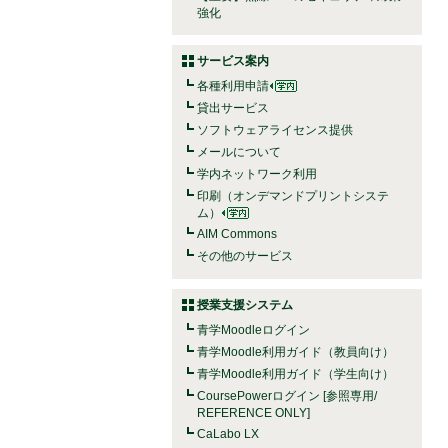
強化
サービス案内
各種利用申請
貸出サービス
ソフトウェアライセンス提供
メールについて
学内ネットワーク利用
印刷（オンデマンドプリントシステ
ム）
AIM Commons
その他のサービス
授業支援システム
青学Moodleログイン
青学Moodle利用ガイド（教員向け）
青学Moodle利用ガイド（学生向け）
CoursePowerログイン [参照専用/
REFERENCE ONLY]
CaLabo LX