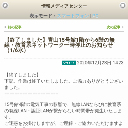
情報メディアセンター
表示モード：
スマートフォン
|
PC
«
»
前の記事
次の記事
【終了しました】青山15号館1階から6階の無
線・教育系ネットワーク一時停止のお知らせ
（1/6水）
ビス
2020年12月28日 14:23
【終了しました】
下記、作業は終了いたしました。ご協力ありがとうござい
ました。
=====================
15号館4階の電気工事の影響で、無線LANならびに教育系
の有線LAN・認証LANが繋がらない時間帯が発生いたしま
す。
ご迷惑をお掛けしますが、ご理解・ご協力いただけますよ