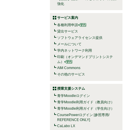
強化
サービス案内
各種利用申請
貸出サービス
ソフトウェアライセンス提供
メールについて
学内ネットワーク利用
印刷（オンデマンドプリントシステ
ム）
AIM Commons
その他のサービス
授業支援システム
青学Moodleログイン
青学Moodle利用ガイド（教員向け）
青学Moodle利用ガイド（学生向け）
CoursePowerログイン [参照専用/
REFERENCE ONLY]
CaLabo LX