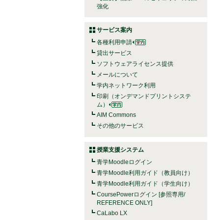
強化
サービス案内
各種利用申請
貸出サービス
ソフトウェアライセンス提供
メールについて
学内ネットワーク利用
印刷（オンデマンドプリントシステ
ム）
AIM Commons
その他のサービス
授業支援システム
青学Moodleログイン
青学Moodle利用ガイド（教員向け）
青学Moodle利用ガイド（学生向け）
CoursePowerログイン [参照専用/
REFERENCE ONLY]
CaLabo LX