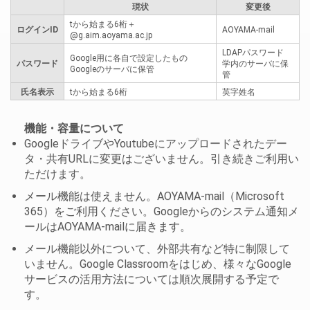
現状
変更後
tから始まる6桁＋
ログインID
AOYAMA-mail
@g.aim.aoyama.ac.jp
LDAPパスワード
Google用に各自で設定したもの
パスワード
学内のサーバに保
Googleのサーバに保管
管
氏名表示
tから始まる6桁
英字姓名
機能・容量について
GoogleドライブやYoutubeにアップロードされたデー
タ・共有URLに変更はございません。引き続きご利用い
ただけます。
メール機能は使えません。AOYAMA-mail（Microsoft
365）をご利用ください。Googleからのシステム通知メ
ールはAOYAMA-mailに届きます。
メール機能以外について、外部共有など特に制限して
いません。Google Classroomをはじめ、様々なGoogle
サービスの活用方法については順次展開する予定で
す。