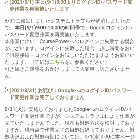
(2021/9/1) 本日(9/1)9:30よりログインID/パスワード変
更作業を再実施いたします
8/31に発生しましたシステムトラブルが解消しましたの
で、
本日(9/1)9:00-10:00
の時間帯で、GoogleログインID/
パスワード変更作業を再実施いたします。
本作業に伴い、CoursePowerへのログインに失敗する場合
がございます。ログインに失敗した場合、少し時間をおい
て再度接続・ログインをお試しいただけますようお願いい
たします。（詳細は
こちら
をご参照ください）
引き続きご迷惑をおかけしまして大変申し訳ございませ
ん。
(2021/8/31) お詫び：GoogleへのログインID/パスワー
ド変更作業は完了しておりません
8/31(火)に実施しておりましたGoogleへのログインID/パ
スワード変更作業ですが、システムトラブルにより作業が
完了いたしませんでした。現在も対処方法を検討しており
ますが、現時点で作業完了の目処は経っておりません。対
処状況および対処時期については、9/1(水)9:00に本ページ