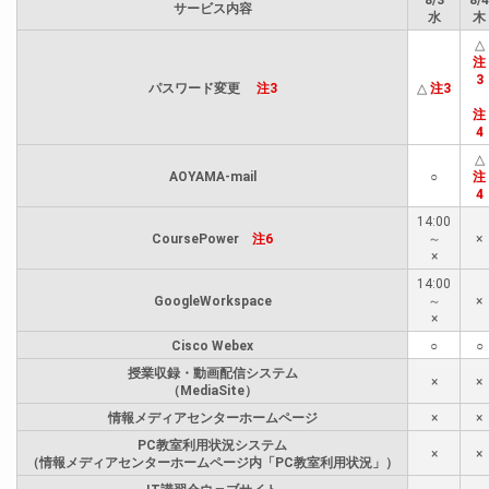
8/3
8/4
サービス内容
水
木
△
注
3
パスワード変更
注3
△
注3
注
4
△
AOYAMA-mail
○
注
4
14:00
CoursePower
注6
～
×
×
14:00
GoogleWorkspace
～
×
×
Cisco Webex
○
○
授業収録・動画配信システム
×
×
（MediaSite）
情報メディアセンターホームページ
×
×
PC教室利用状況システム
×
×
（情報メディアセンターホームページ内「PC教室利用状況」）