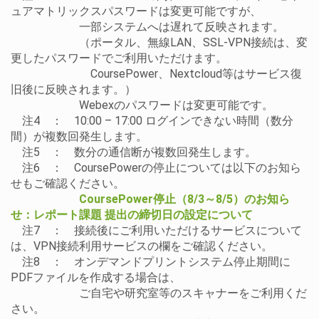
ュアマトリックスパスワードは変更可能ですが、
一部システムへは遅れて反映されます。
（ポータル、無線LAN、SSL-VPN接続は、変
更したパスワードでご利用いただけます。
CoursePower、Nextcloud等はサービス復
旧後に反映されます。）
Webexのパスワードは変更可能です。
注4
： 10:00 – 17:00 ログインできない時間（数分
間）が複数回発生します。
注5
： 数分の通信断が複数回発生します。
注6
： CoursePowerの停止については以下のお知ら
せもご確認ください。
CoursePower停止（8/3～8/5）のお知ら
せ：レポート課題 提出の締切日の設定について
注7
： 接続後にご利用いただけるサービスについて
は、VPN接続利用サービスの欄をご確認ください。
注8
： オンデマンドプリントシステム停止期間に
ム更改
PDFファイルを作成する場合は、
ご自宅や研究室等のスキャナーをご利用くだ
さい。