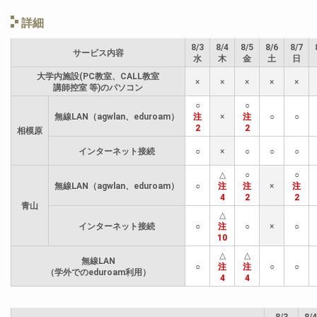
詳細
8/3
8/4
8/5
8/6
8/7
サービス内容
水
木
金
土
日
大学内施設(PC教室、CALL教室
×
×
×
×
×
講師控室 等)のパソコン
○
○
無線LAN（agwlan、eduroam）
注
×
注
○
○
2
2
相模原
インターネット接続
○
×
○
○
○
△
○
○
無線LAN（agwlan、eduroam）
○
注
注
×
注
4
2
2
青山
△
インターネット接続
○
注
○
×
○
10
△
△
無線LAN
○
注
注
○
○
（学外でのeduroam利用）
4
4