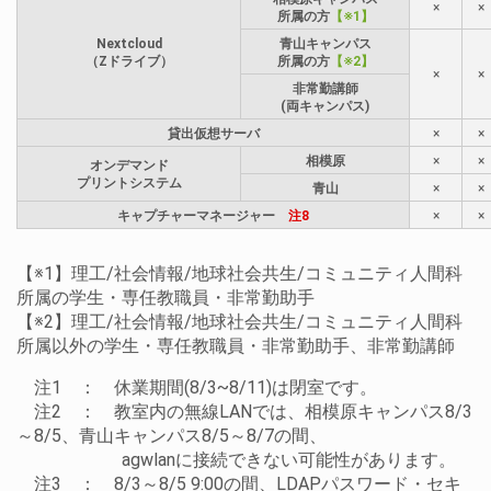
×
×
所属の方
【※1】
Nextcloud
青山キャンパス
（Zドライブ）
所属の方
【※2】
×
×
非常勤講師
(両キャンパス)
貸出仮想サーバ
×
×
相模原
×
×
オンデマンド
プリントシステム
青山
×
×
キャプチャーマネージャー
注8
×
×
【※1】理工/社会情報/地球社会共生/コミュニティ人間科
所属の学生・専任教職員・非常勤助手
【※2】理工/社会情報/地球社会共生/コミュニティ人間科
所属以外の学生・専任教職員・非常勤助手、非常勤講師
注1
： 休業期間(8/3~8/11)は閉室です。
注2
： 教室内の無線LANでは、相模原キャンパス8/3
～8/5、青山キャンパス8/5～8/7の間、
agwlanに接続できない可能性があります。
注3
： 8/3～8/5 9:00の間、LDAPパスワード・セキ