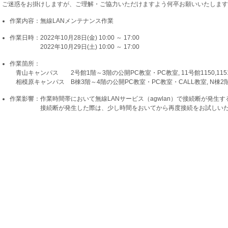
ご迷惑をお掛けしますが、ご理解・ご協力いただけますよう何卒お願いいたします
作業内容：無線LANメンテナンス作業
作業日時：2022年10月28日(金) 10:00 ～ 17:00
2022年10月29日(土) 10:00 ～ 17:00
作業箇所：
青山キャンパス 2号館1階～3階の公開PC教室・PC教室, 11号館1150,1151
相模原キャンパス B棟3階～4階の公開PC教室・PC教室・CALL教室, N棟2
作業影響：作業時間帯において無線LANサービス（agwlan）で接続断が発生
接続断が発生した際は、少し時間をおいてから再度接続をお試しいただ