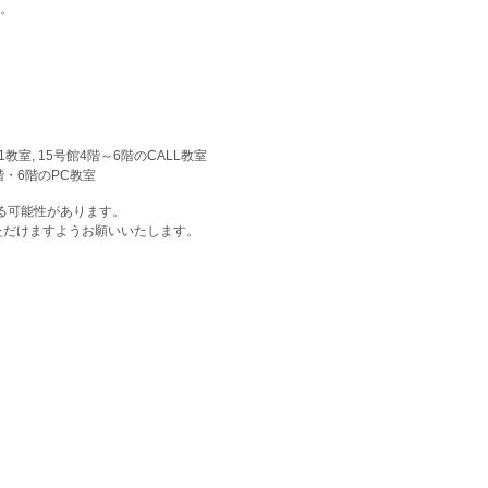
。
教室, 15号館4階～6階のCALL教室
階・6階のPC教室
する可能性があります。
けますようお願いいたします。