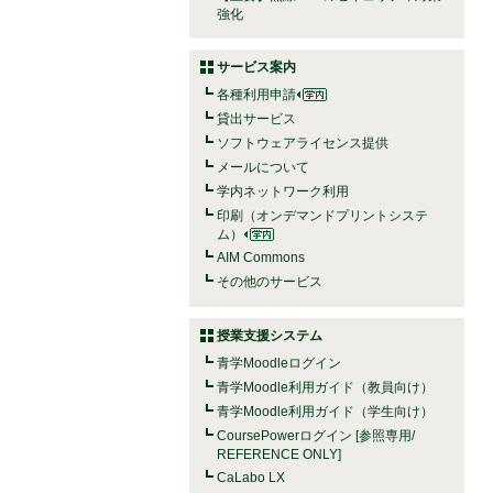
強化
サービス案内
各種利用申請
貸出サービス
ソフトウェアライセンス提供
メールについて
学内ネットワーク利用
印刷（オンデマンドプリントシステ
ム）
AIM Commons
その他のサービス
授業支援システム
青学Moodleログイン
青学Moodle利用ガイド（教員向け）
青学Moodle利用ガイド（学生向け）
CoursePowerログイン [参照専用/
REFERENCE ONLY]
CaLabo LX