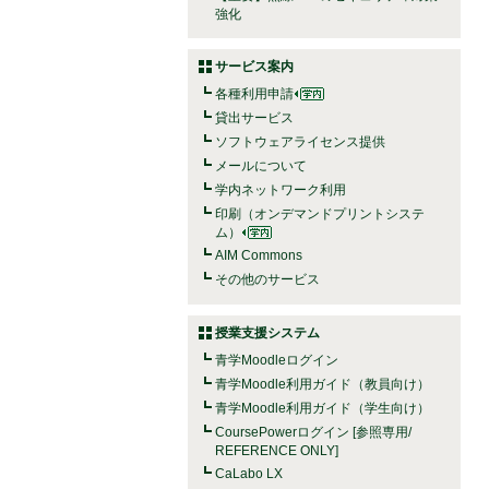
強化
サービス案内
各種利用申請
貸出サービス
ソフトウェアライセンス提供
メールについて
学内ネットワーク利用
印刷（オンデマンドプリントシステ
ム）
AIM Commons
その他のサービス
授業支援システム
青学Moodleログイン
青学Moodle利用ガイド（教員向け）
青学Moodle利用ガイド（学生向け）
CoursePowerログイン [参照専用/
REFERENCE ONLY]
CaLabo LX