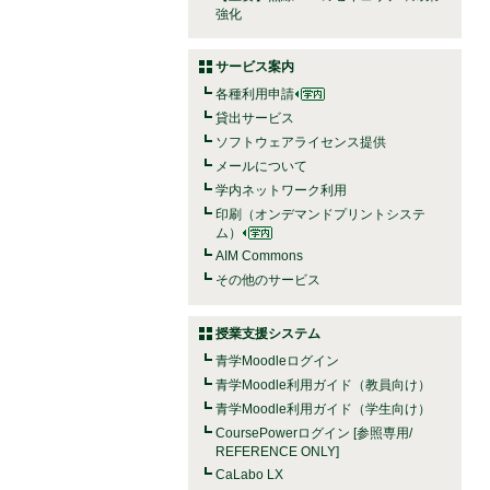
強化
サービス案内
各種利用申請
貸出サービス
ソフトウェアライセンス提供
メールについて
学内ネットワーク利用
印刷（オンデマンドプリントシステ
ム）
AIM Commons
その他のサービス
授業支援システム
青学Moodleログイン
青学Moodle利用ガイド（教員向け）
青学Moodle利用ガイド（学生向け）
CoursePowerログイン [参照専用/
REFERENCE ONLY]
CaLabo LX