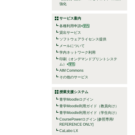
強化
サービス案内
各種利用申請
貸出サービス
ソフトウェアライセンス提供
メールについて
学内ネットワーク利用
印刷（オンデマンドプリントシステ
ム）
AIM Commons
その他のサービス
授業支援システム
青学Moodleログイン
青学Moodle利用ガイド（教員向け）
青学Moodle利用ガイド（学生向け）
CoursePowerログイン [参照専用/
REFERENCE ONLY]
CaLabo LX