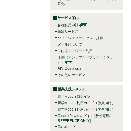
強化
サービス案内
各種利用申請
貸出サービス
ソフトウェアライセンス提供
メールについて
学内ネットワーク利用
印刷（オンデマンドプリントシステ
ム）
AIM Commons
その他のサービス
授業支援システム
青学Moodleログイン
青学Moodle利用ガイド（教員向け）
青学Moodle利用ガイド（学生向け）
CoursePowerログイン [参照専用/
REFERENCE ONLY]
CaLabo LX