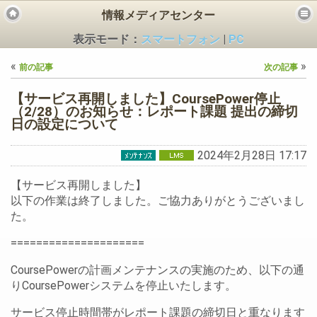
情報メディアセンター
表示モード：
スマートフォン
|
PC
«
»
前の記事
次の記事
【サービス再開しました】CoursePower停止
（2/28）のお知らせ：レポート課題 提出の締切
日の設定について
ビス
2024年2月28日 17:17
【サービス再開しました】
以下の作業は終了しました。ご協力ありがとうございまし
た。
=====================
CoursePowerの計画メンテナンスの実施のため、以下の通
りCoursePowerシステムを停止いたします。
サービス停止時間帯がレポート課題の締切日と重なります