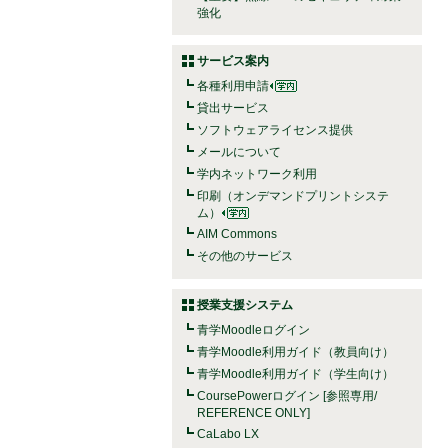
強化
サービス案内
各種利用申請
貸出サービス
ソフトウェアライセンス提供
メールについて
学内ネットワーク利用
印刷（オンデマンドプリントシステ
ム）
AIM Commons
その他のサービス
授業支援システム
青学Moodleログイン
青学Moodle利用ガイド（教員向け）
青学Moodle利用ガイド（学生向け）
CoursePowerログイン [参照専用/
REFERENCE ONLY]
CaLabo LX