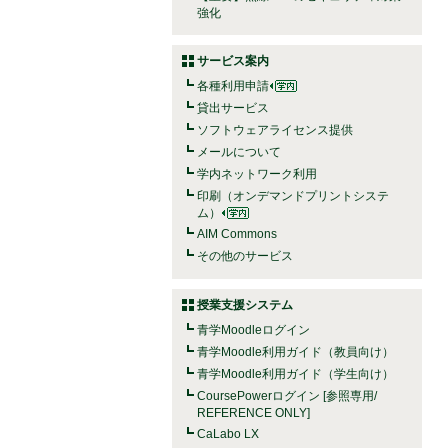
強化
サービス案内
各種利用申請
貸出サービス
ソフトウェアライセンス提供
メールについて
学内ネットワーク利用
印刷（オンデマンドプリントシステ
ム）
AIM Commons
その他のサービス
授業支援システム
青学Moodleログイン
青学Moodle利用ガイド（教員向け）
青学Moodle利用ガイド（学生向け）
CoursePowerログイン [参照専用/
REFERENCE ONLY]
CaLabo LX