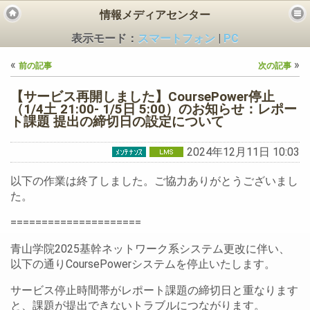
情報メディアセンター
表示モード：
スマートフォン
|
PC
«
»
前の記事
次の記事
【サービス再開しました】CoursePower停止
（1/4土 21:00- 1/5日 5:00）のお知らせ：レポー
ト課題 提出の締切日の設定について
ビス
2024年12月11日 10:03
以下の作業は終了しました。ご協力ありがとうございまし
た。
=====================
青山学院2025基幹ネットワーク系システム更改に伴い、
以下の通りCoursePowerシステムを停止いたします。
サービス停止時間帯がレポート課題の締切日と重なります
と、課題が提出できないトラブルにつながります。