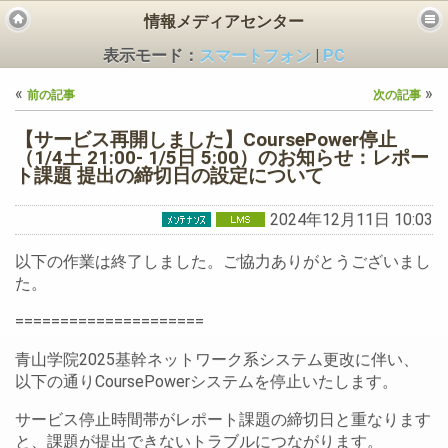
情報メディアセンター
表示モード：
スマートフォン
|
PC
«
»
前の記事
次の記事
【サービス再開しました】CoursePower停止
（1/4土 21:00- 1/5日 5:00）のお知らせ：レポー
ト課題 提出の締切日の設定について
ビス
2024年12月11日 10:03
以下の作業は終了しました。ご協力ありがとうございまし
た。
=====================
青山学院2025基幹ネットワーク系システム更改に伴い、
以下の通りCoursePowerシステムを停止いたします。
サービス停止時間帯がレポート課題の締切日と重なります
と、課題が提出できないトラブルにつながります。