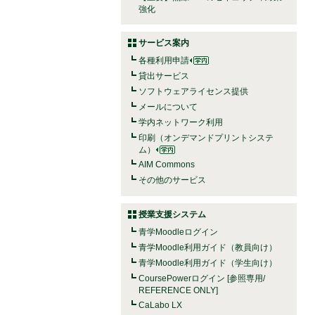
強化
サービス案内
各種利用申請
貸出サービス
ソフトウェアライセンス提供
メールについて
学内ネットワーク利用
印刷（オンデマンドプリントシステ
ム）
AIM Commons
その他のサービス
授業支援システム
青学Moodleログイン
青学Moodle利用ガイド（教員向け）
青学Moodle利用ガイド（学生向け）
CoursePowerログイン [参照専用/
REFERENCE ONLY]
CaLabo LX