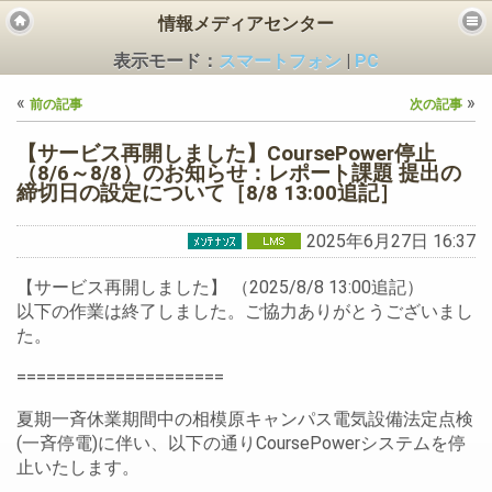
情報メディアセンター
表示モード：
スマートフォン
|
PC
«
»
前の記事
次の記事
【サービス再開しました】CoursePower停止
（8/6～8/8）のお知らせ：レポート課題 提出の
締切日の設定について［8/8 13:00追記］
ビス
2025年6月27日 16:37
【サービス再開しました】 （2025/8/8 13:00追記）
以下の作業は終了しました。ご協力ありがとうございまし
た。
=====================
夏期一斉休業期間中の相模原キャンパス電気設備法定点検
(一斉停電)に伴い、以下の通りCoursePowerシステムを停
止いたします。