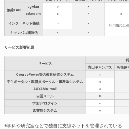
agwlan
○
×
－
無線LAN
eduroam
○
×
○
－
インターネット接続
○
×
利用環境に
キャンパス間通信
×
×
－
サービス影響範囲
利
サービス
青山キャンパス
相模原
CoursePower等の教育研究システム
×
学生ポータル・教職員ポータル・事務系システム
○
AOYAMA-mail
○
自営メール
×
学認SPログイン
○
図書館システム
○
※学科や研究室などで独自に支線ネットを管理されている