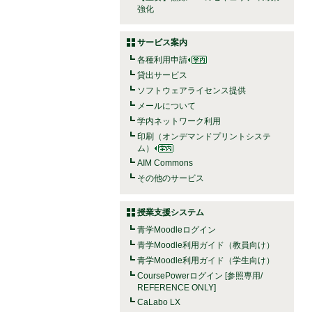
強化
サービス案内
各種利用申請
貸出サービス
ソフトウェアライセンス提供
メールについて
学内ネットワーク利用
印刷（オンデマンドプリントシステ
ム）
AIM Commons
その他のサービス
授業支援システム
青学Moodleログイン
青学Moodle利用ガイド（教員向け）
青学Moodle利用ガイド（学生向け）
CoursePowerログイン [参照専用/
REFERENCE ONLY]
CaLabo LX